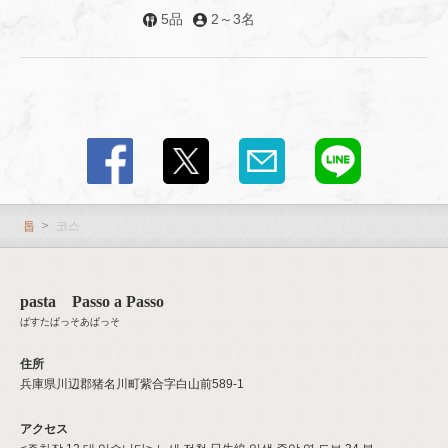
5品
2～3名
この店舗情報をシェアする
코스 | pasta Passo a Passo
兵庫県川辺郡猪名川町紫合字白山前589-1
https://pastapassoapasso.owst.jp/courses
톱
코스
お店情報をコピー
pasta Passo a Passo
ぱすたぱっそあぱっそ
住所
兵庫県川辺郡猪名川町紫合字白山前589-1
閉じる
アクセス