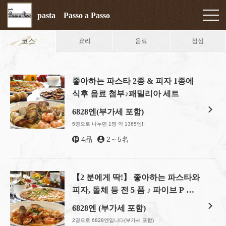
pasta Passo a Passo
코스
요리
음료
점심
좋아하는 파스타 2종 & 피자 1종에
식후 음료 첨부♪패밀리아 세트
6828엔(부가세 포함)
5명으로 나누면 1명 약 1365엔!!
4品
2～5名
【2 분에게 딱!】 좋아하는 파스타와
피자, 돌체 등 전 5 품 ♪ 파이브 P 세
트
6828엔 (부가세 포함)
2명으로 6828엔입니다(부가세 포함)