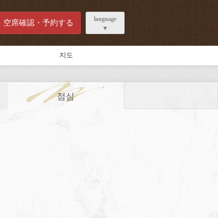
language
空席確認・予約する
지도
점심