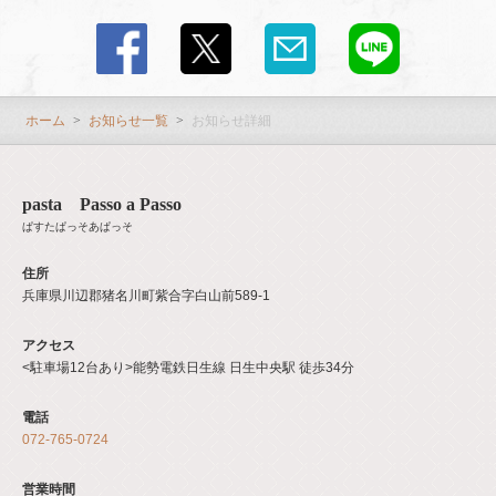
閉じる
ホーム
お知らせ一覧
お知らせ詳細
pasta Passo a Passo
ぱすたぱっそあぱっそ
住所
兵庫県川辺郡猪名川町紫合字白山前589-1
アクセス
<駐車場12台あり>能勢電鉄日生線 日生中央駅 徒歩34分
電話
072-765-0724
営業時間