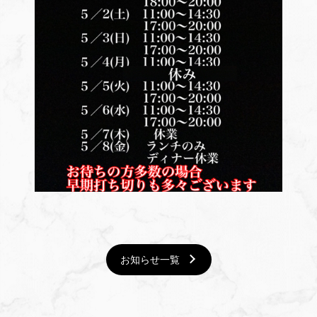
この店舗情報をシェアする
GW期間中の営業時間のお知らせ | pasta Passo a Passo
兵庫県川辺郡猪名川町紫合字白山前589-1
https://pastapassoapasso.owst.jp/blogs/3455379
お知らせ一覧
お店情報をコピー